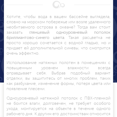
Хотите, чтобы вода в вашем бассейне выглядела,
словно на морском побережье или возле удаленного
необитаемого острова в океане? Тогда вам стоит
заказать
глянцевый одноуровневый потолок
бриллиантово-синего цвета
. Такая расцветка не
просто хорошо сочетается с водной гладью, но и
придает ей дополнительной синевы, что смотрится
очень эффектно.
Использование натяжных полотен в помещениях с
повышенным уровнем влажности всегда
оправдывает себя. Выбрав подобный вариант
отделки, вы защититесь от многих проблем, таких
как разбухание, изменение формы, потеря цвета или
появление плесени.
Одноуровневый
натяжной потолок с ПВХ-пленкой
не боится влаги, долговечен, не требует особого
ухода, монтируется на объекте в течение одного
рабочего дня. К другим его достоинствам относится