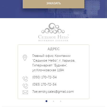
АДРЕС
Главный офис Компании
Каталог
Блог
Контакты
"Седьмое Небо": г. Харьков,
Услуги
Новости
Гипермаркет "Будмен",
О нас
Акции
ул.Клочковская 119А
Прайс
Наши Работы
Вопрос Ответ
(050) 170-72-34
(093) 170-72-34
7sevensky.sales@gmail.com