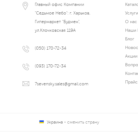
Главный офис Компании
Катал
"Седьмое Небо": г. Харьков,
Услуг
Гипермаркет "Будмен",
О нас
ул.Клочковская 119А
Наши 
Блог
Новос
(050) 170-72-34
Акции
Вопро
(093) 170-72-34
Конта
Прайс
7sevensky.sales@gmail.com
Украина -
сменить страну