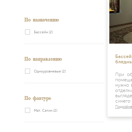
По назначению
Бассейн
(2)
По направлению
Бассей
бледны
Одноуровневые
(2)
При об
помещ
нужно 
отде
По фактуре
выгляд
синего 
Подробн
Мат, Сатин
(2)