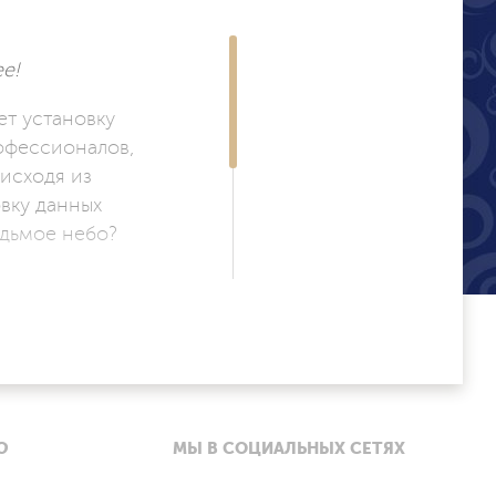
е!
ет установку
офессионалов,
исходя из
вку данных
едьмое небо?
 что позволяет
честве;
ств. Доверьтесь
ат в точно
Ю
МЫ В СОЦИАЛЬНЫХ СЕТЯХ