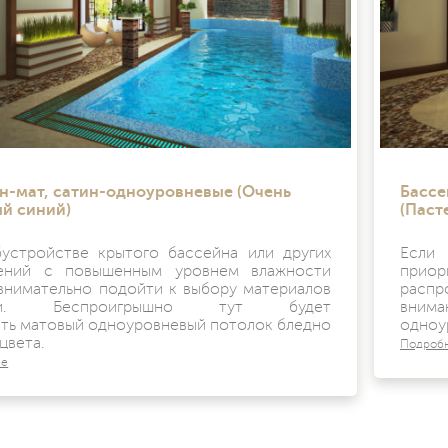
н-мат, сатин-одноуровневые (Очень
Бассе
й синий)
(Паст
устройстве крытого бассейна или других
Если
ений с повышенным уровнем влажности
приор
внимательно подойти к выбору материалов
распр
лки. Беспроигрышно тут будет
вним
еть матовый одноуровневый потолок бледно
одноу
цвета.
Подроб
ее