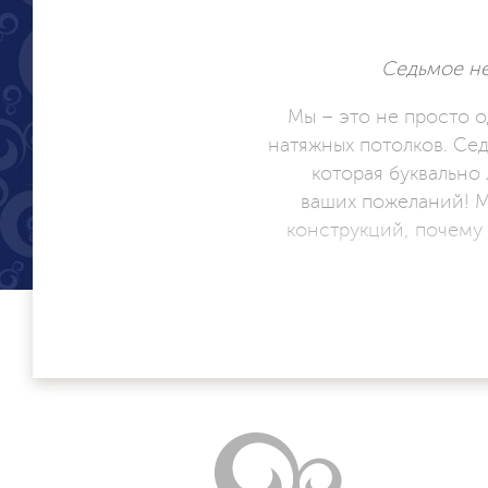
Седьмое не
Мы – это не просто о
натяжных потолков. Се
которая буквально
ваших пожеланий! М
конструкций, почему
Мы сотрудничаем иск
нам на все с
Со всей ответственн
компании Седьмо