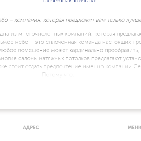
бо – компания, которая предложит вам только лучше
дна из многочисленных компаний, которая предлага
дьмое небо – это сплоченная команда настоящих пр
 любое помещение может кардинально преобразить, 
ногие салоны натяжных потолков предлагают устано
 же стоит отдать предпочтение именно компании С
Потому что:
лючительно с лучшим производителем ПВХ-полотна,
то процентов быть уверенными в его безупречном ка
остью подходим к выполнению договорных обязатель
е небо и получите безупречно качественный результ
оговоренные сроки;
АДРЕС
МЕН