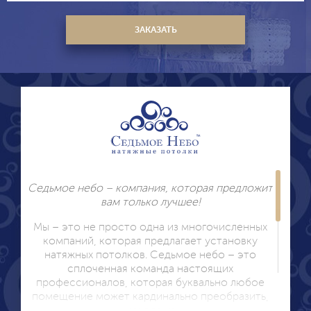
Седьмое небо – компания, которая предложит
вам только лучшее!
Мы – это не просто одна из многочисленных
компаний, которая предлагает установку
натяжных потолков. Седьмое небо – это
сплоченная команда настоящих
профессионалов, которая буквально любое
помещение может кардинально преобразить,
исходя из