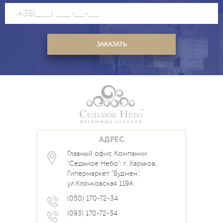
АДРЕС
Главный офис Компании
Каталог
Блог
Контакты
"Седьмое Небо": г. Харьков,
Услуги
Новости
Гипермаркет "Будмен",
О нас
Акции
ул.Клочковская 119А
Прайс
Наши Работы
Вопрос Ответ
(050) 170-72-34
(093) 170-72-34