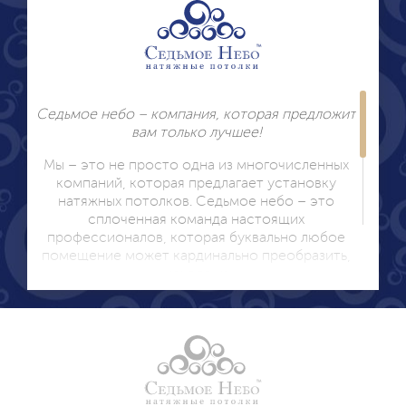
Седьмое небо – компания, которая предложит
вам только лучшее!
Мы – это не просто одна из многочисленных
компаний, которая предлагает установку
натяжных потолков. Седьмое небо – это
сплоченная команда настоящих
профессионалов, которая буквально любое
помещение может кардинально преобразить,
исходя из
ваших пожеланий! Многие салоны натяжных
потолков предлагают установку данных
конструкций, почему же стоит отдать
предпочтение именно компании Седьмое
небо? Потому что:
Мы сотрудничаем исключительно с лучшим