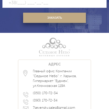
АДРЕС
Главный офис Компании
Каталог
Блог
Контакты
"Седьмое Небо": г. Харьков,
Услуги
Новости
Гипермаркет "Будмен",
О нас
Акции
ул.Клочковская 119А
Прайс
Наши Работы
Вопрос Ответ
(050) 170-72-34
(093) 170-72-34
7sevensky.sales@gmail.com