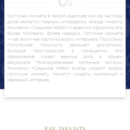
Гостиная комната в любой квартире или же частном
доме является главным интерьером, всегда клиенты
Компании «Седьмое Небо» стараются оформить его
более помпезно, более нарядно. Гостиная комната
— как визитная карточка всего интерьера. Поскольку
потолочная плоскость занимает достаточно
большое пространство в помещении, его
оформление играет важную роль в общем
результате. Многоуровневые натяжные потолки
Компании «Седьмое Небо» всегда украсят любую
гостиную комнату, помогут создать помпезный и
нарядный интерьер.
КАК ЗАКАЗАТЬ