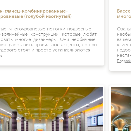
н-глянец-комбинированные-
Бассе
ровневые (голубой изогнутый)
много
тые многоуровневые потолки подвесные —
Оваль
иволинейные конструкции, которые любят
необы
зовать многие дизайнеры. Они необычные,
вашем
яют расставить правильные акценты, но при
клие
едорого стоят и просто устанавливаются.
недор
неста
ее
Подроб