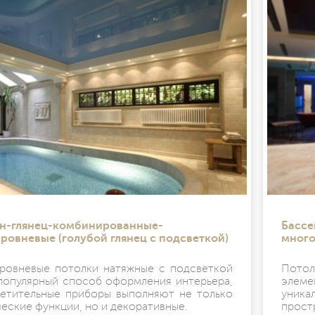
н-глянец-комбинированные-
Бассе
ровневые (голубой глянец с подсветкой)
много
ровневые потолки натяжные с подсветкой
Пото
популярный способ оформления интерьера,
элеме
ветительные приборы выполняют не только
уник
еские функции, но и декоративные.
прост