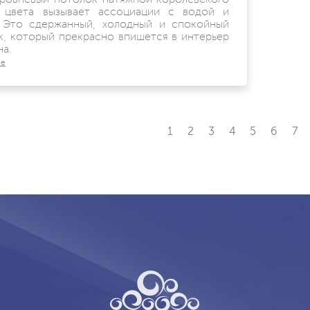
 цвета вызывает ассоциации с водой и
 Это сдержанный, холодный и спокойный
к, который прекрасно впишется в интерьер
а.
ее
1
2
3
4
5
6
7