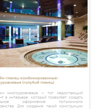
йн-глянец-комбинированные-
уровневые (голубой глянец)
лки многоуровневые — тот недостающий
нт в интерьере, который позволяет создать
альное оформление потолочного
ранства. Для создания такой конструкции