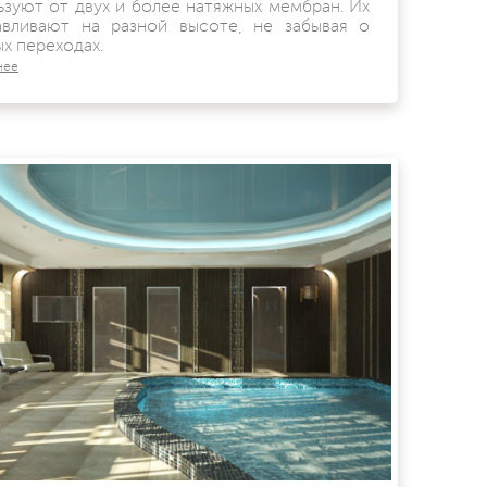
ьзуют от двух и более натяжных мембран. Их
авливают на разной высоте, не забывая о
х переходах.
нее