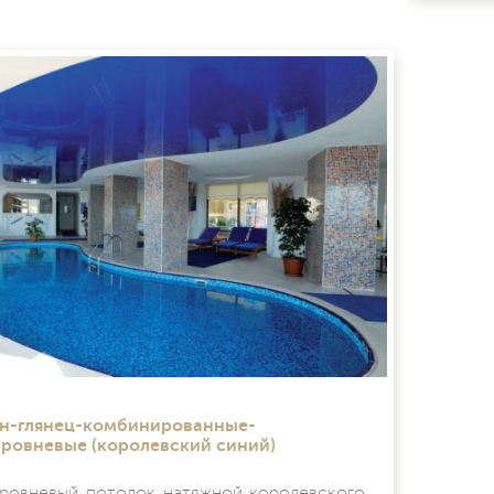
н-глянец-комбинированные-
ровневые (королевский синий)
ровневый потолок натяжной королевского