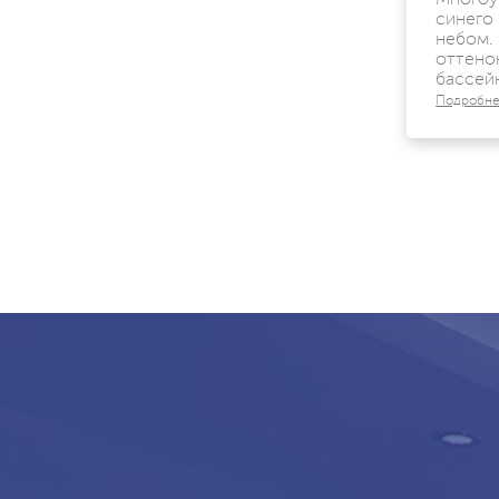
синего
небом.
оттено
бассейн
Подробн