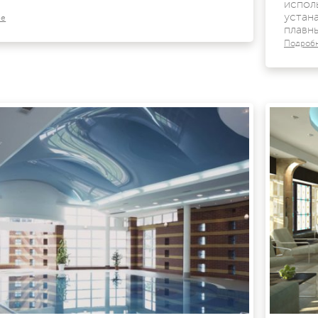
испол
устан
ее
плавны
Подроб