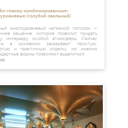
йн-глянец-комбинированные-
уровневые (голубой овальный)
ный многоуровневый натяжной потолок —
чное решение, которое позволит придать
у интерьеру особой атмосферы. Сейчас
нты в основном заказывают простую,
огую и практичную отделку, но именно
ндартные формы позволяют выделиться.
нее