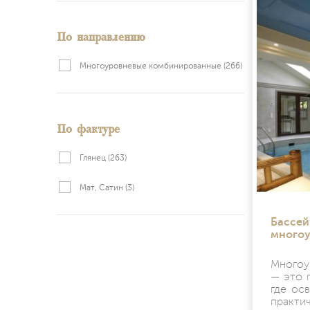
По направлению
Многоуровневые комбинированные
(266)
По фактуре
Глянец
(263)
Мат, Сатин
(3)
Бассей
многоу
Многоу
— это 
где ос
практич