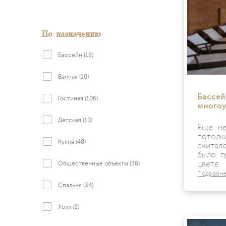
По назначению
Бассейн
(18)
Ванная
(10)
Бассей
Гостиная
(106)
многоу
Детская
(10)
Еще не
потол
Кухня
(48)
считал
было п
цвете.
Общественные объекты
(38)
Подробн
Спальня
(34)
Холл
(2)