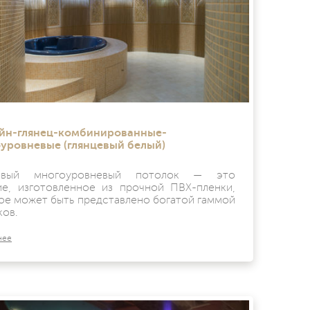
йн-глянец-комбинированные-
уровневые (глянцевый белый)
цевый многоуровневый потолок — это
ие, изготовленное из прочной ПВХ-пленки,
ое может быть представлено богатой гаммой
ков.
нее