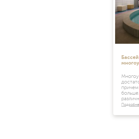
Бассей
многоу
Мног
достат
причем
больш
различ
Подробн