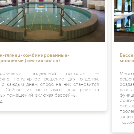
н-глянец-комбинированные-
Бассе
ровневые (желтая волна)
много
оуровневый подвесной потолок —
Мног
очно популярное решение для отделки,
решен
 с каждым днем спрос на них становится
созда
е. Сейчас их используют для ремонта
разн
ных помещений, включая бассейны.
функ
ориги
ее
скры
прол
защища
Подроб