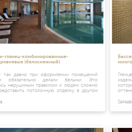
н-глянец-комбинированные-
Бассе
ровневые (белоснежный)
много
 так давно при оформлении помещений
Глян
ки обязательно делали белыми. Это
издел
ось нерушимым правилом и людям сложно
котор
редставить потолочную отделку в другом
оттен
ее
Подроб