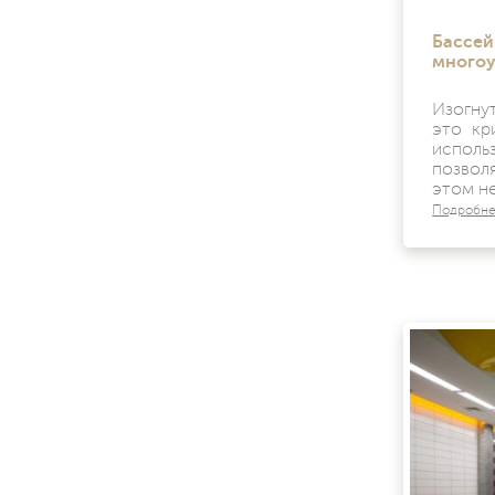
Бассей
многоу
Изогну
это кр
исполь
позвол
этом н
Подробн