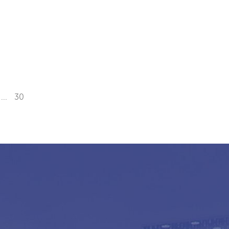
...
30