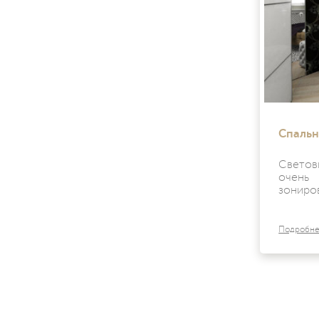
Спальн
Свето
очень
зониро
Подробн