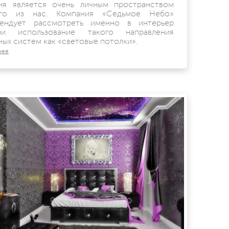
ня является очень личным пространством
ого из нас. Компания «Седьмое Небо»
ендует рассмотреть именно в интерьер
ьни использование такого направления
ных систем как «световые потолки».
нее