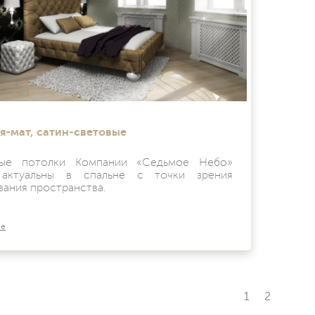
я-мат, сатин-световые
вые потолки Компании «Седьмое Небо»
 актуальны в спальне с точки зрения
вания пространства.
ее
1
2