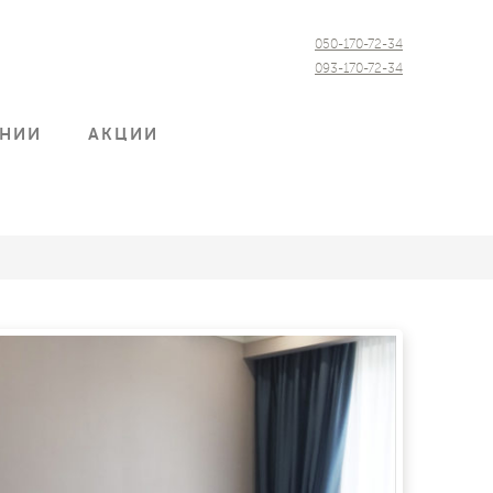
050-170-72-34
093-170-72-34
АНИИ
АКЦИИ