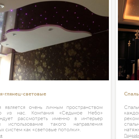
я-глянец-световые
Спаль
я является очень личным пространством
Спаль
го из нас. Компания «Седьмое Небо»
кажд
ндует рассмотреть именно в интерьер
реком
ни использование такого направления
спал
ых систем как «световые потолки».
натяж
ее
Подроб