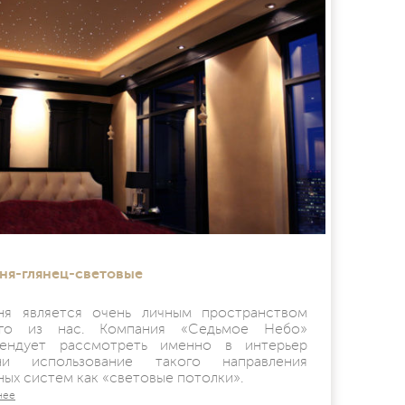
ня-глянец-световые
ня является очень личным пространством
ого из нас. Компания «Седьмое Небо»
ендует рассмотреть именно в интерьер
ьни использование такого направления
ных систем как «световые потолки».
нее