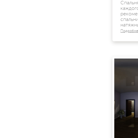
Спальн
каждо
рекоме
спаль
натяжн
Подробн