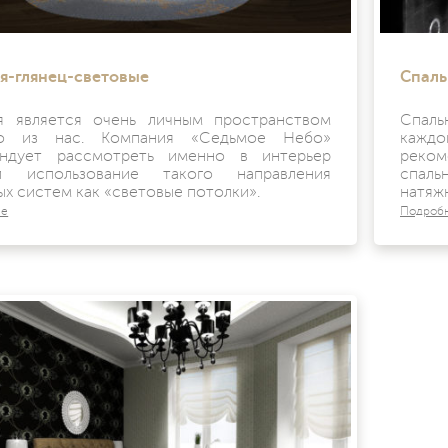
я-глянец-световые
Спаль
я является очень личным пространством
Спаль
го из нас. Компания «Седьмое Небо»
кажд
ндует рассмотреть именно в интерьер
реком
ни использование такого направления
спал
ых систем как «световые потолки».
натяж
ее
Подроб