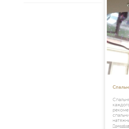
Спальн
Спальн
каждо
рекоме
спаль
натяжн
Подробн