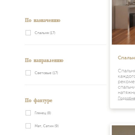
По назначению
Спальня
(17)
По направлению
Спальн
Спальн
Световые
(17)
каждо
рекоме
спаль
натяжн
По фактуре
Подробн
Глянец
(8)
Мат, Сатин
(9)