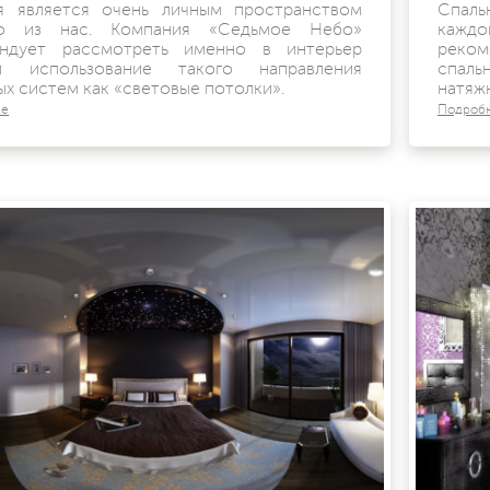
я является очень личным пространством
Спаль
го из нас. Компания «Седьмое Небо»
кажд
ндует рассмотреть именно в интерьер
реком
ни использование такого направления
спал
ых систем как «световые потолки».
натяж
ее
Подроб