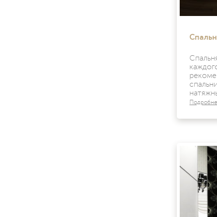
Спальн
Спальн
каждо
рекоме
спаль
натяжн
Подробн