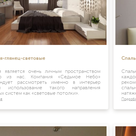
я-глянец-световые
Спаль
я является очень личным пространством
Спаль
го из нас. Компания «Седьмое Небо»
кажд
ндует рассмотреть именно в интерьер
реком
ни использование такого направления
спал
ых систем как «световые потолки».
натяж
ее
Подроб