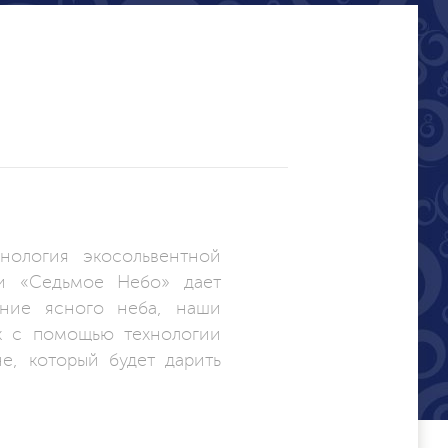
нология экосольвентной
ии «Седьмое Небо» дает
ение ясного неба, наши
к с помощью технологии
е, который будет дарить