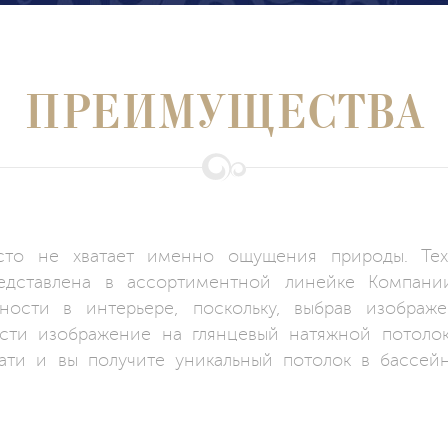
ПРЕИМУЩЕСТВА
сто не хватает именно ощущения природы. Тех
редставлена в ассортиментной линейке Компан
ности в интерьере, поскольку, выбрав изображ
ести изображение на глянцевый натяжной потоло
ати и вы получите уникальный потолок в бассейн