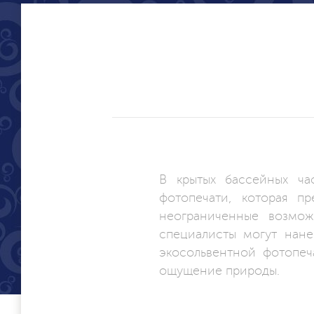
В крытых бассейных ча
фотопечати, которая п
неограниченные возмож
специалисты могут нан
экосольвентной фотопеч
ощущение природы.