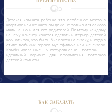
Детская комната ребенка это особенное место в
квартире или же частном доме не только для самого
малыша, но и для его родителей. Поэтому каждому
нашему клиенту хочется сделать интерьер детской
комнаты так, что бы он был похож на сказку, иногда в
стиле любимых героев мультфильма или же сказок.
Комбинированные многоуровневые потолки —
идеальный вариант для оформления потолков
детской комнаты.
КАК ЗАКАЗАТЬ