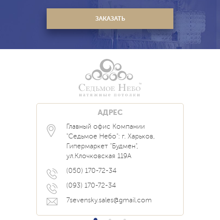
АДРЕС
Главный офис Компании
Каталог
Блог
Контакты
"Седьмое Небо": г. Харьков,
Услуги
Новости
Гипермаркет "Будмен",
О нас
Акции
ул.Клочковская 119А
Прайс
Наши Работы
Вопрос Ответ
(050) 170-72-34
(093) 170-72-34
7sevensky.sales@gmail.com