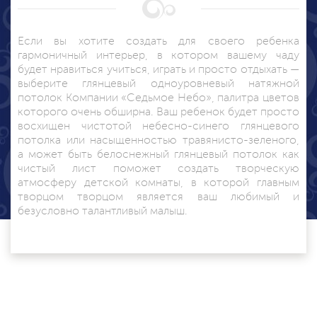
Если вы хотите создать для своего ребенка
гармоничный интерьер, в котором вашему чаду
будет нравиться учиться, играть и просто отдыхать —
выберите глянцевый одноуровневый натяжной
потолок Компании «Седьмое Небо», палитра цветов
которого очень обширна. Ваш ребенок будет просто
восхищен чистотой небесно-синего глянцевого
потолка или насыщенностью травянисто-зеленого,
а может быть белоснежный глянцевый потолок как
чистый лист поможет создать творческую
атмосферу детской комнаты, в которой главным
творцом творцом является ваш любимый и
безусловно талантливый малыш.