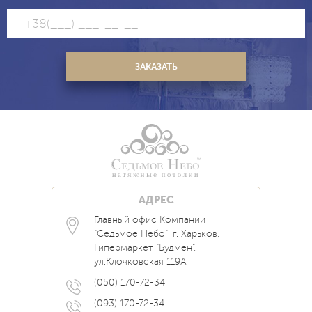
АДРЕС
Главный офис Компании
Каталог
Блог
Контакты
"Седьмое Небо": г. Харьков,
Услуги
Новости
Гипермаркет "Будмен",
О нас
Акции
ул.Клочковская 119А
Прайс
Наши Работы
Вопрос Ответ
(050) 170-72-34
(093) 170-72-34