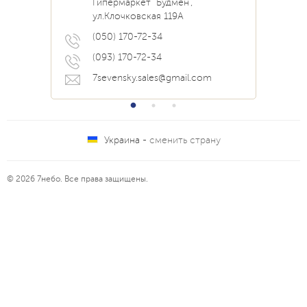
Гипермаркет "Будмен",
О нас
Акции
ул.Клочковская 119А
Прайс
Наши Работы
Вопрос Ответ
(050) 170-72-34
(093) 170-72-34
7sevensky.sales@gmail.com
Украина -
сменить страну
© 2026 7небо. Все права защищены.