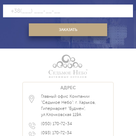
АДРЕС
Главный офис Компании
Каталог
Блог
Контакты
"Седьмое Небо": г. Харьков,
Услуги
Новости
Гипермаркет "Будмен",
О нас
Акции
ул.Клочковская 119А
Прайс
Наши Работы
Вопрос Ответ
(050) 170-72-34
(093) 170-72-34