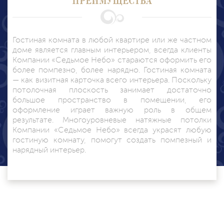
Гостиная комната в любой квартире или же частном
доме является главным интерьером, всегда клиенты
Компании «Седьмое Небо» стараются оформить его
более помпезно, более нарядно. Гостиная комната
— как визитная карточка всего интерьера. Поскольку
потолочная плоскость занимает достаточно
большое пространство в помещении, его
оформление играет важную роль в общем
результате. Многоуровневые натяжные потолки
Компании «Седьмое Небо» всегда украсят любую
гостиную комнату, помогут создать помпезный и
нарядный интерьер.