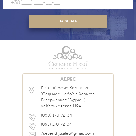
АДРЕС
Главный офис Компании
Каталог
Блог
Контакты
"Седьмое Небо": г. Харьков,
Услуги
Новости
Гипермаркет "Будмен",
О нас
Акции
ул.Клочковская 119А
Прайс
Наши Работы
Вопрос Ответ
(050) 170-72-34
(093) 170-72-34
7sevensky.sales@gmail.com