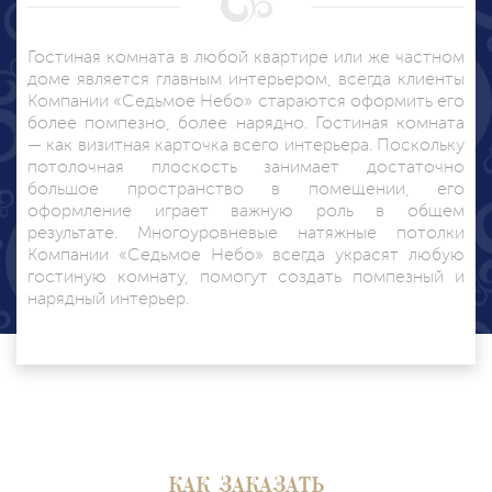
Гостиная комната в любой квартире или же частном
доме является главным интерьером, всегда клиенты
Компании «Седьмое Небо» стараются оформить его
более помпезно, более нарядно. Гостиная комната
— как визитная карточка всего интерьера. Поскольку
потолочная плоскость занимает достаточно
большое пространство в помещении, его
оформление играет важную роль в общем
результате. Многоуровневые натяжные потолки
Компании «Седьмое Небо» всегда украсят любую
гостиную комнату, помогут создать помпезный и
нарядный интерьер.
КАК ЗАКАЗАТЬ