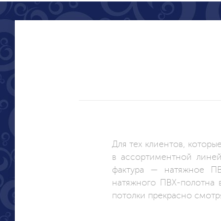
Для тех клиентов, которы
в ассортиментной линей
фактура — натяжное ПВ
натяжного ПВХ-полотна в
потолки прекрасно смотр