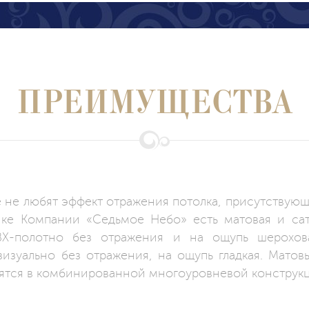
ПРЕИМУЩЕСТВА
е не любят эффект отражения потолка, присутствую
ке Компании «Седьмое Небо» есть матовая и сат
Х-полотно без отражения и на ощупь шерохова
изуально без отражения, на ощупь гладкая. Мато
ятся в комбинированной многоуровневой конструк