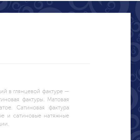
щий в глянцевой фактуре —
иновая фактуры. Матовая
тое. Сатиновая фактура
вые и сатиновые натяжные
ции.