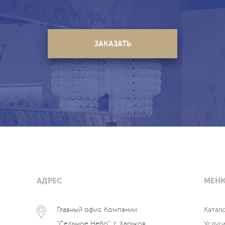
АДРЕС
МЕН
Главный офис Компании
Катал
"Седьмое Небо": г. Харьков,
Услуг