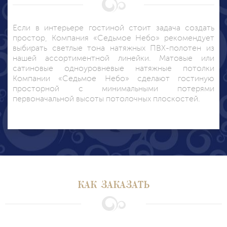
Если в интерьере гостиной стоит задача создать
простор, Компания «Седьмое Небо» рекомендует
выбирать светлые тона натяжных ПВХ-полотен из
нашей ассортиментной линейки. Матовые или
сатиновые одноуровневые натяжные потолки
Компании «Седьмое Небо» сделают гостиную
просторной с минимальными потерями
первоначальной высоты потолочных плоскостей.
КАК ЗАКАЗАТЬ