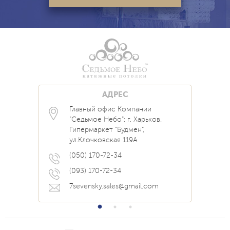
АДРЕС
Главный офис Компании
Каталог
Блог
Контакты
"Седьмое Небо": г. Харьков,
Услуги
Новости
Гипермаркет "Будмен",
О нас
Акции
ул.Клочковская 119А
Прайс
Наши Работы
Вопрос Ответ
(050) 170-72-34
(093) 170-72-34
7sevensky.sales@gmail.com