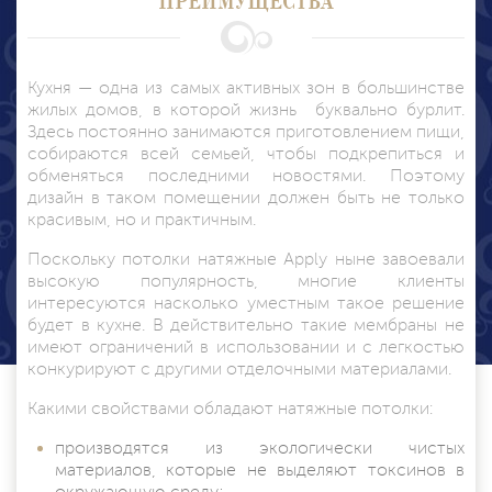
Кухня — одна из самых активных зон в большинстве
жилых домов, в которой жизнь буквально бурлит.
Здесь постоянно занимаются приготовлением пищи,
собираются всей семьей, чтобы подкрепиться и
обменяться последними новостями. Поэтому
дизайн в таком помещении должен быть не только
красивым, но и практичным.
Поскольку потолки
натяжные Apply
ныне завоевали
высокую популярность, многие клиенты
интересуются насколько уместным такое решение
будет в кухне. В действительно такие мембраны не
имеют ограничений в использовании и с легкостью
конкурируют с другими отделочными материалами.
Какими свойствами обладают натяжные потолки:
производятся из экологически чистых
материалов, которые не выделяют токсинов в