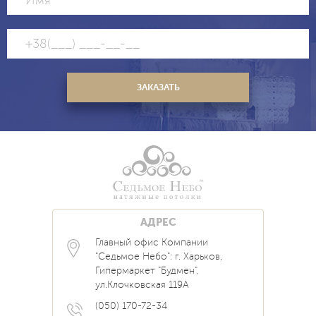
АДРЕС
Главный офис Компании
Каталог
Блог
Контакты
"Седьмое Небо": г. Харьков,
Услуги
Новости
Гипермаркет "Будмен",
О нас
Акции
ул.Клочковская 119А
Прайс
Наши Работы
Вопрос Ответ
(050) 170-72-34