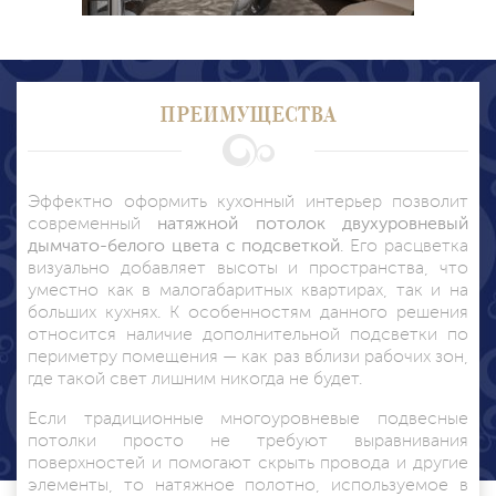
ПРЕИМУЩЕСТВА
Эффектно оформить кухонный интерьер позволит
современный
натяжной потолок двухуровневый
дымчато-белого цвета с подсветкой
. Его расцветка
визуально добавляет высоты и пространства, что
уместно как в малогабаритных квартирах, так и на
больших кухнях. К особенностям данного решения
относится наличие дополнительной подсветки по
периметру помещения — как раз вблизи рабочих зон,
где такой свет лишним никогда не будет.
Если традиционные
многоуровневые подвесные
потолки просто не требуют выравнивания
поверхностей и помогают скрыть провода и другие
элементы, то натяжное полотно, используемое в