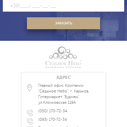
АДРЕС
Главный офис Компании
Каталог
Блог
Контакты
"Седьмое Небо": г. Харьков,
Услуги
Новости
Гипермаркет "Будмен",
О нас
Акции
ул.Клочковская 119А
Прайс
Наши Работы
Вопрос Ответ
(050) 170-72-34
(093) 170-72-34