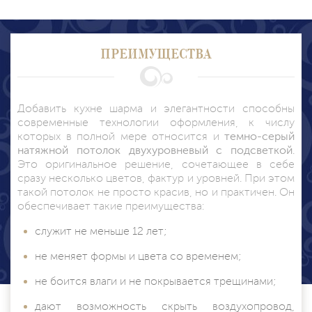
ПРЕИМУЩЕСТВА
Добавить кухне шарма и элегантности способны
современные технологии оформления, к числу
которых в полной мере относится и
темно-серый
натяжной потолок двухуровневый с подсветкой
.
Это оригинальное решение, сочетающее в себе
сразу несколько цветов, фактур и уровней. При этом
такой потолок не просто красив, но и практичен. Он
обеспечивает такие преимущества:
служит не меньше 12 лет;
не меняет формы и цвета со временем;
не боится влаги и не покрывается трещинами;
дают возможность скрыть воздухопровод,