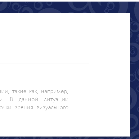
ии, такие как, например,
ии. В данной ситуации
чки зрения визуального