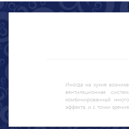
Иногда на кухне возника
вентиляционная систе
комбинированный много
эффекта, и с точки зрени