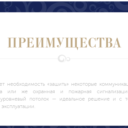
ПРЕИМУЩЕСТВА
ет необходимость «зашить» некоторые коммуникац
ма или же охранная и пожарная сигнализац
уровневый потолок — идеальное решение и с то
я эксплуатации.