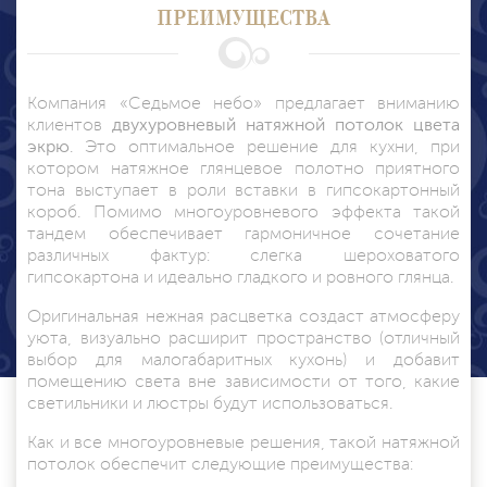
ПРЕИМУЩЕСТВА
Компания «Седьмое небо» предлагает вниманию
клиентов
двухуровневый натяжной потолок цвета
экрю
. Это оптимальное решение для кухни, при
котором натяжное глянцевое полотно приятного
тона выступает в роли вставки в гипсокартонный
короб. Помимо многоуровневого эффекта такой
тандем обеспечивает гармоничное сочетание
различных фактур: слегка шероховатого
гипсокартона и идеально гладкого и ровного глянца.
Оригинальная нежная расцветка создаст атмосферу
уюта, визуально расширит пространство (отличный
выбор для малогабаритных кухонь) и добавит
помещению света вне зависимости от того, какие
светильники и люстры будут использоваться.
Как и все
многоуровневые
решения, такой натяжной
потолок обеспечит следующие преимущества: