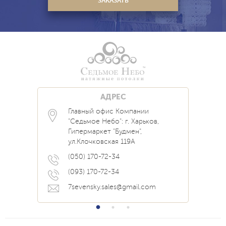
АДРЕС
Главный офис Компании
Каталог
Блог
Контакты
"Седьмое Небо": г. Харьков,
Услуги
Новости
Гипермаркет "Будмен",
О нас
Акции
ул.Клочковская 119А
Прайс
Наши Работы
Вопрос Ответ
(050) 170-72-34
(093) 170-72-34
7sevensky.sales@gmail.com