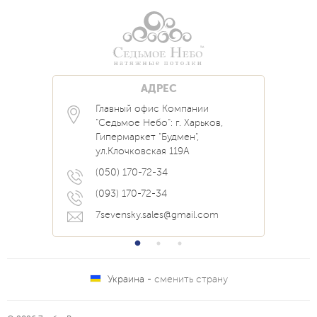
АДРЕС
Главный офис Компании
Каталог
Блог
Контакты
"Седьмое Небо": г. Харьков,
Услуги
Новости
Гипермаркет "Будмен",
О нас
Акции
ул.Клочковская 119А
Прайс
Наши Работы
Вопрос Ответ
(050) 170-72-34
(093) 170-72-34
7sevensky.sales@gmail.com
Украина -
сменить страну