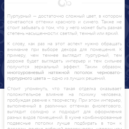
Пурпурный — достаточно сложный цвет, в котором
сочетаются оттенки красного и синего. Также не
стоит забывать о том, что у него может быть разная
степень насыщенности: светлый, темный или яркий.
К слову, как раз на этот аспект нужно обращать
внимание при выборе декора для помещения. К
примеру, чем темнее выглядит пурпурный, тем
дороже будет выглядеть интерьер и тем сильнее
получится зеркальный эффект. Таким образом,
многоуровневый натяжной потолок черновато-
пурпурного цвета
— одно из лучших решений.
Стоит упомянуть, что такая отделка оказывает
положительное влияние на психику человека,
пробуждая рвение к творчеству. При этом интерьер,
выполненный в различных оттенках фиолетового,
выглядит солидно и подходит для оформления
разных видов помещений. В кухне
комбинированные
подвесные потолки
лучше подбирать в тон к