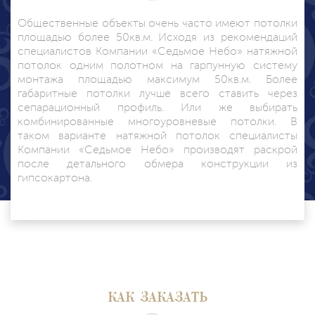
Общественные объекты очень часто имеют потолки
площадью более 50кв.м. Исходя из рекомендаций
специалистов Компании «Седьмое Небо» натяжной
потолок одним полотном на гарпунную систему
монтажа площадью максимум 50кв.м. Более
габаритные потолки лучше всего ставить через
сепарационный профиль. Или же выбирать
комбинированные многоуровневые потолки. В
таком варианте натяжной потолок специалисты
Компании «Седьмое Небо» производят раскрой
после детального обмера конструкции из
гипсокартона.
КАК ЗАКАЗАТЬ