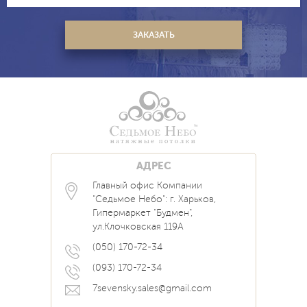
АДРЕС
Главный офис Компании
Каталог
Блог
Контакты
"Седьмое Небо": г. Харьков,
Услуги
Новости
Гипермаркет "Будмен",
О нас
Акции
ул.Клочковская 119А
Прайс
Наши Работы
Вопрос Ответ
(050) 170-72-34
(093) 170-72-34
7sevensky.sales@gmail.com