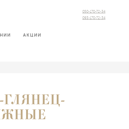
050-170-72-34
093-170-72-34
АНИИ
АКЦИИ
-ГЛЯНЕЦ-
ЯЖНЫЕ