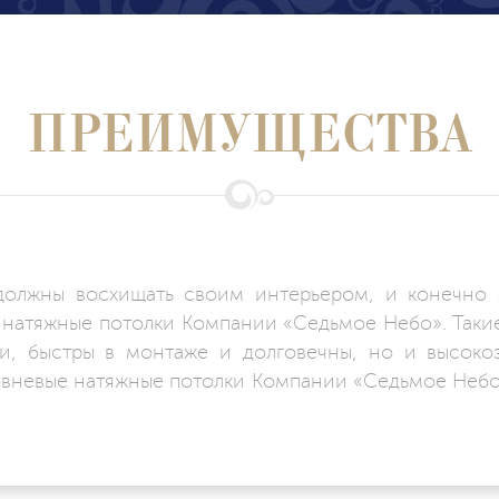
ПРЕИМУЩЕСТВА
должны восхищать своим интерьером, и конечно 
натяжные потолки Компании «Седьмое Небо». Такие
ии, быстры в монтаже и долговечны, но и высоко
вневые натяжные потолки Компании «Седьмое Небо