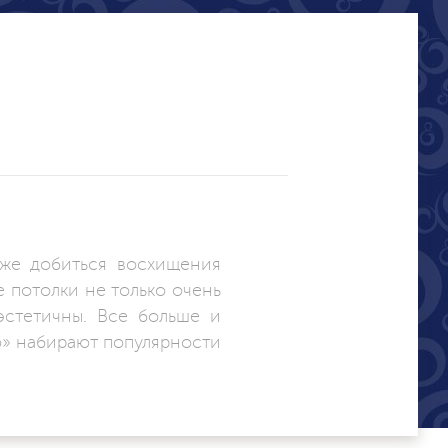
же добиться восхищения
 потолки не только очень
эстетичны. Все больше и
» набирают популярности