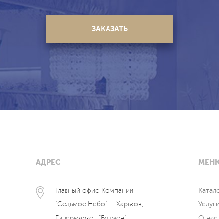
АДРЕС
МЕН
Главный офис Компании
Катал
"Седьмое Небо": г. Харьков,
Услуг
Гипермаркет "Будмен",
О нас