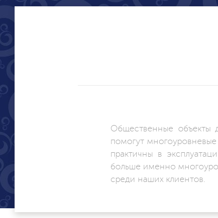
Общественные объекты 
помогут многоуровневые 
практичны в эксплуатац
больше именно многоуро
среди наших клиентов.