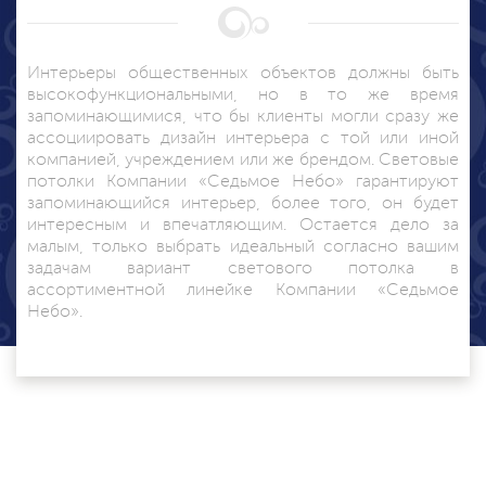
Интерьеры общественных объектов должны быть
высокофункциональными, но в то же время
запоминающимися, что бы клиенты могли сразу же
ассоциировать дизайн интерьера с той или иной
компанией, учреждением или же брендом. Световые
потолки Компании «Седьмое Небо» гарантируют
запоминающийся интерьер, более того, он будет
интересным и впечатляющим. Остается дело за
малым, только выбрать идеальный согласно вашим
задачам вариант светового потолка в
ассортиментной линейке Компании «Седьмое
Небо».