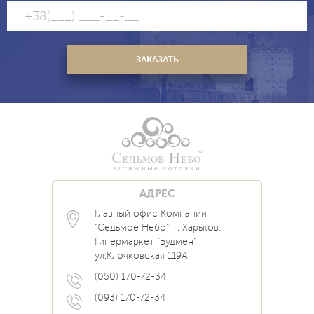
АДРЕС
Главный офис Компании
Каталог
Блог
Контакты
"Седьмое Небо": г. Харьков,
Услуги
Новости
Гипермаркет "Будмен",
О нас
Акции
ул.Клочковская 119А
Прайс
Наши Работы
Вопрос Ответ
(050) 170-72-34
(093) 170-72-34