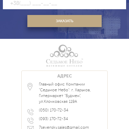
АДРЕС
Главный офис Компании
Каталог
Блог
Контакты
"Седьмое Небо": г. Харьков,
Услуги
Новости
Гипермаркет "Будмен",
О нас
Акции
ул.Клочковская 119А
Прайс
Наши Работы
Вопрос Ответ
(050) 170-72-34
(093) 170-72-34
7sevensky.sales@gmail.com