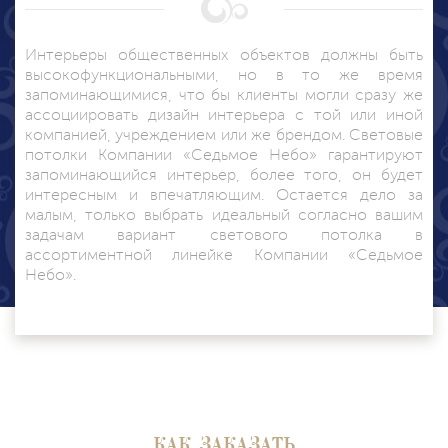
Интерьеры общественных объектов должны быть
высокофункциональными, но в то же время
запоминающимися, что бы клиенты могли сразу же
ассоциировать дизайн интерьера с той или иной
компанией, учреждением или же брендом. Световые
потолки Компании «Седьмое Небо» гарантируют
запоминающийся интерьер, более того, он будет
интересным и впечатляющим. Остается дело за
малым, только выбрать идеальный согласно вашим
задачам вариант светового потолка в
ассортиментной линейке Компании «Седьмое
Небо».
КАК ЗАКАЗАТЬ