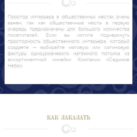
Простор интерьера в общественных местах очень
важен, так как общественные места в первую
очередь предназначены для большого количества
посетителей. Если вы хотите подчеркнуть
просторность общественного интерьера, который
создаете — выбирайте матовую или сатиновую
фактуры одноуровневого натяжного потолка из
ассортиментной линейки Компании «Седьмое
Небо».
КАК ЗАКАЗАТЬ