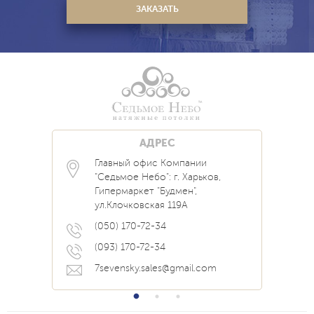
АДРЕС
Главный офис Компании
Каталог
Блог
Контакты
"Седьмое Небо": г. Харьков,
Услуги
Новости
Гипермаркет "Будмен",
О нас
Акции
ул.Клочковская 119А
Прайс
Наши Работы
Вопрос Ответ
(050) 170-72-34
(093) 170-72-34
7sevensky.sales@gmail.com