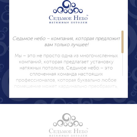
Седьмое небо – компания, которая предложит
вам только лучшее!
Мы – это не просто одна из многочисленных
компаний, которая предлагает установку
натяжных потолков. Седьмое небо – это
сплоченная команда настоящих
профессионалов, которая буквально любое
помещение может кардинально преобразить,
исходя из
ваших пожеланий! Многие салоны натяжных
потолков предлагают установку данных
конструкций, почему же стоит отдать
предпочтение именно компании Седьмое
небо? Потому что:
Мы сотрудничаем исключительно с лучшим