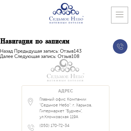
Навигация по записям
Назад
Предыдущая запись:
Отзыв143
Далее
Следующая запись:
Отзыв108
АДРЕС
Главный офис Компании
Каталог
Блог
Контакты
"Седьмое Небо": г. Харьков,
Услуги
Новости
Гипермаркет "Будмен",
О нас
Акции
ул.Клочковская 119А
Прайс
Наши Работы
Вопрос Ответ
(050) 170-72-34