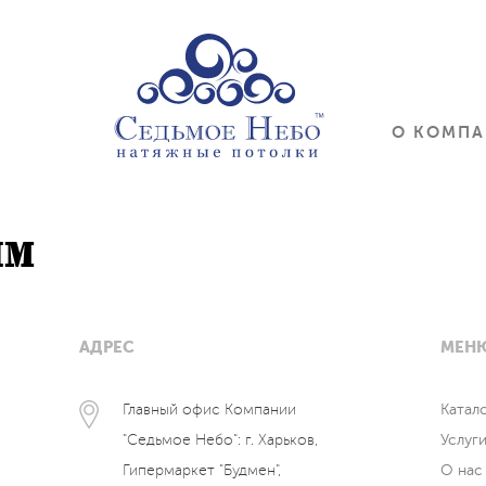
О КОМП
ям
АДРЕС
МЕН
Главный офис Компании
Катал
"Седьмое Небо": г. Харьков,
Услуг
Гипермаркет "Будмен",
О нас