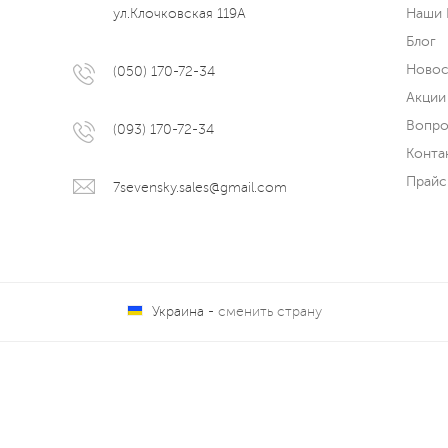
ул.Клочковская 119А
Наши 
Блог
Новос
(050) 170-72-34
Акции
Вопро
(093) 170-72-34
Конта
Прайс
7sevensky.sales@gmail.com
Украина -
сменить страну