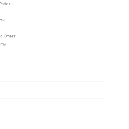
Работы
ти
с Ответ
кты