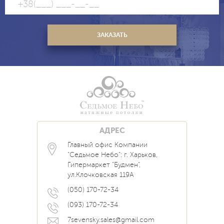
АДРЕС
Главный офис Компании
Каталог
Блог
Контакты
"Седьмое Небо": г. Харьков,
Услуги
Новости
Гипермаркет "Будмен",
О нас
Акции
ул.Клочковская 119А
Прайс
Наши Работы
Вопрос Ответ
(050) 170-72-34
(093) 170-72-34
7sevensky.sales@gmail.com