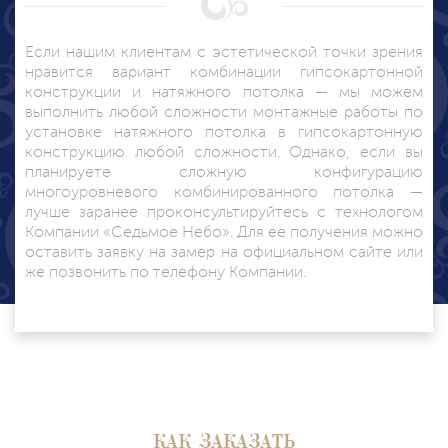
Если нашим клиентам с эстетической точки зрения
нравится вариант комбинации гипсокартонной
конструкции и натяжного потолка — мы можем
выполнить любой сложности монтажные работы по
установке натяжного потолка в гипсокартонную
конструкцию любой сложности. Однако, если вы
планируете сложную конфигурацию
многоуровневого комбинированного потолка —
лучше заранее проконсультируйтесь с технологом
Компании «Седьмое Небо». Для ее получения можно
оставить заявку на замер на официальном сайте или
же позвонить по телефону Компании.
КАК ЗАКАЗАТЬ