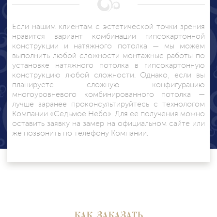
Если нашим клиентам с эстетической точки зрения
нравится вариант комбинации гипсокартонной
конструкции и натяжного потолка — мы можем
выполнить любой сложности монтажные работы по
установке натяжного потолка в гипсокартонную
конструкцию любой сложности. Однако, если вы
планируете сложную конфигурацию
многоуровневого комбинированного потолка —
лучше заранее проконсультируйтесь с технологом
Компании «Седьмое Небо». Для ее получения можно
оставить заявку на замер на официальном сайте или
же позвонить по телефону Компании.
КАК ЗАКАЗАТЬ