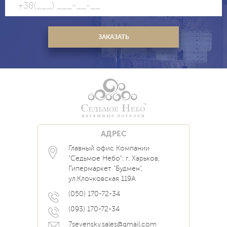
АДРЕС
Главный офис Компании
Каталог
Блог
Контакты
"Седьмое Небо": г. Харьков,
Услуги
Новости
Гипермаркет "Будмен",
О нас
Акции
ул.Клочковская 119А
Прайс
Наши Работы
Вопрос Ответ
(050) 170-72-34
(093) 170-72-34
7sevensky.sales@gmail.com