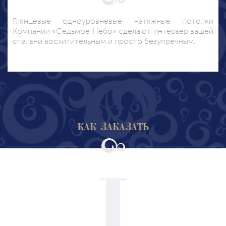
Глянцевые одноуровневые натяжные потолки
Компании «Седьмое Небо» сделают интерьер вашей
спальни восхитительным и просто безупречным.
КАК ЗАКАЗАТЬ