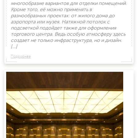
многообразие вариантов для отделки помещений.
Кроме того, её можно применять в
разнообразных проектах: от жилого дома до
аэропорта или музея. Натяжной потолок с
подсветкой подойдет также для оформления
торгового центра. Ведь особую атмосферу здесь
создает не только инфраструктура, но и дизайн.
[…]
Подробнее