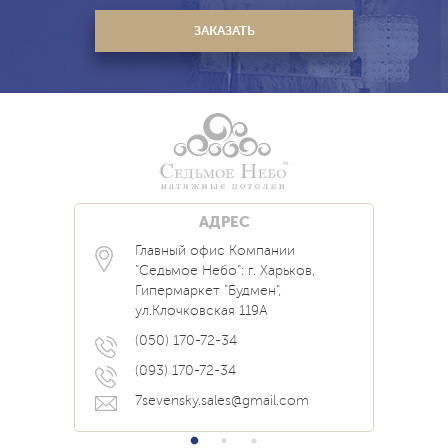
АДРЕС
Главный офис Компании
Каталог
Блог
Контакты
"Седьмое Небо": г. Харьков,
Услуги
Новости
Гипермаркет "Будмен",
О нас
Акции
ул.Клочковская 119А
Прайс
Наши Работы
Вопрос Ответ
(050) 170-72-34
(093) 170-72-34
7sevensky.sales@gmail.com