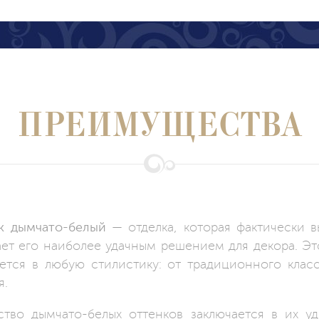
ПРЕИМУЩЕСТВА
к дымчато-белый
— отделка, которая фактически в
ает его наиболее удачным решением для декора. Эт
ется в любую стилистику: от традиционного класс
я.
во дымчато-белых оттенков заключается в их у