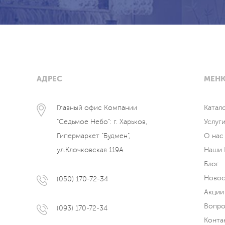
АДРЕС
МЕН
Главный офис Компании
Катал
"Седьмое Небо": г. Харьков,
Услуг
Гипермаркет "Будмен",
О нас
ул.Клочковская 119А
Наши 
Блог
Новос
(050) 170-72-34
Акции
Вопро
(093) 170-72-34
Конта