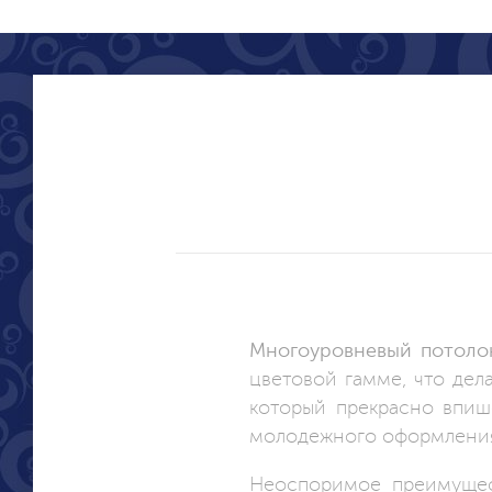
Многоуровневый потоло
цветовой гамме, что дел
который прекрасно впиш
молодежного оформлени
Неоспоримое преимущест