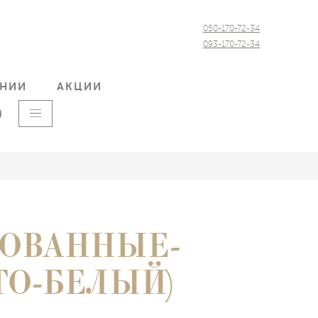
050-170-72-34
093-170-72-34
АНИИ
АКЦИИ
)
ОВАННЫЕ-
О-БЕЛЫЙ)