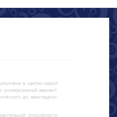
ыполнена в светло-серой
о универсальный вариант,
ического до авангардно-
дивительной способности